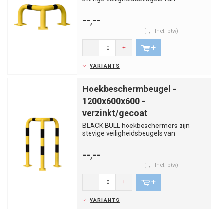
kwaliteitsstaal. Voorkom aanrijdingen...
--,--
(--,-- Incl. btw)
-
+
VARIANTS
Hoekbeschermbeugel -
1200x600x600 -
verzinkt/gecoat
BLACK BULL hoekbeschermers zijn
stevige veiligheidsbeugels van
kwaliteitsstaal. Voorkom aanrijdingen...
--,--
(--,-- Incl. btw)
-
+
VARIANTS