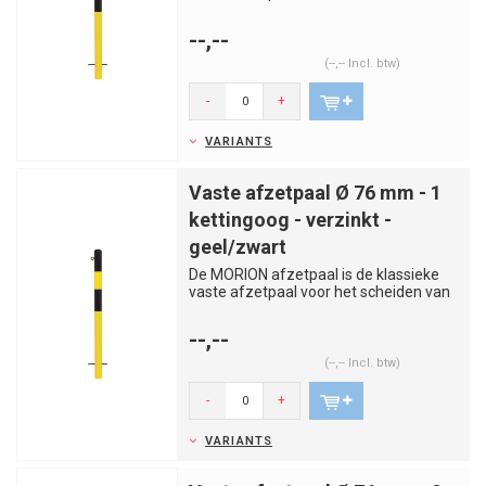
rijstroken, trottoirs, par...
--,--
(--,-- Incl. btw)
-
+
VARIANTS
Vaste afzetpaal Ø 76 mm - 1
kettingoog - verzinkt -
geel/zwart
De MORION afzetpaal is de klassieke
vaste afzetpaal voor het scheiden van
rijstroken, trottoirs, par...
--,--
(--,-- Incl. btw)
-
+
VARIANTS