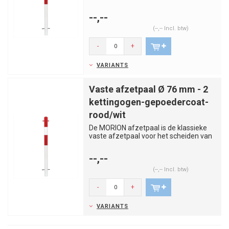
rijstroken, trottoirs, par...
--,--
(--,-- Incl. btw)
-
+
VARIANTS
Vaste afzetpaal Ø 76 mm - 2
kettingogen-gepoedercoat-
rood/wit
De MORION afzetpaal is de klassieke
vaste afzetpaal voor het scheiden van
rijstroken, trottoirs, par...
--,--
(--,-- Incl. btw)
-
+
VARIANTS