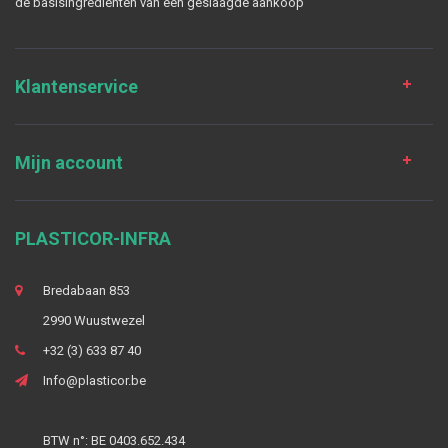
de basisingrediënten van een geslaagde aankoop
Klantenservice
Mijn account
PLASTICOR-INFRA
Bredabaan 853
2990 Wuustwezel
+32 (3) 633 87 40
Info@plasticor.be
BTW n°: BE 0403.652.434