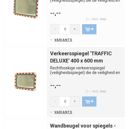
(veiligheidsspiegel) die de veiligheid en
het zicht verhoogt in gevaarl...
--,--
(--,-- Incl. btw)
-
+
VARIANTS
Verkeersspiegel 'TRAFFIC
DELUXE' 400 x 600 mm
Rechthoekige verkeersspiegel
(veiligheidsspiegel) die de veiligheid en
het zicht verhoogt in gevaarl...
--,--
(--,-- Incl. btw)
-
+
VARIANTS
Wandbeugel voor spiegels -