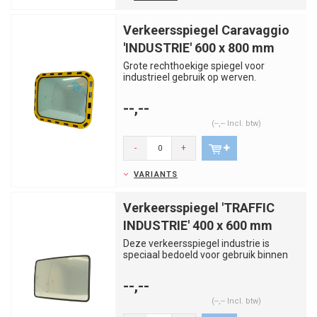
Verkeersspiegel Caravaggio
'INDUSTRIE' 600 x 800 mm
Grote rechthoekige spiegel voor
industrieel gebruik op werven.
industriële terreinen. in magazijnen...
--,--
(--,-- Incl. btw)
-
+
VARIANTS
Verkeersspiegel 'TRAFFIC
INDUSTRIE' 400 x 600 mm
Deze verkeersspiegel industrie is
speciaal bedoeld voor gebruik binnen
industrie zones en fabrieksge...
--,--
(--,-- Incl. btw)