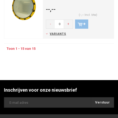
terreinen. in magazijnen of fab...
--,--
(--,-- Incl. btw)
-
+
VARIANTS
Toon 1 - 15 van 15
Inschrijven voor onze nieuwsbrief
Verstuur