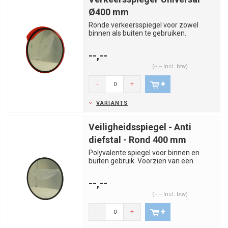
Ø400 mm
Ronde verkeersspiegel voor zowel
binnen als buiten te gebruiken.
Diameter: 400 mm. De kader en ach...
--,--
(--,-- Incl. btw)
-
+
VARIANTS
Veiligheidsspiegel - Anti
diefstal - Rond 400 mm
Polyvalente spiegel voor binnen en
buiten gebruik. Voorzien van een
wandsteun op een scharnier. In 2...
--,--
(--,-- Incl. btw)
-
+