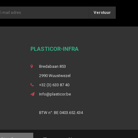
Verstuur
PLASTICOR-INFRA
Bredabaan 853
2990 Wuustwezel
+32 (3) 633 87 40
Info@plasticor.be
BTW n°: BE 0403.652.434