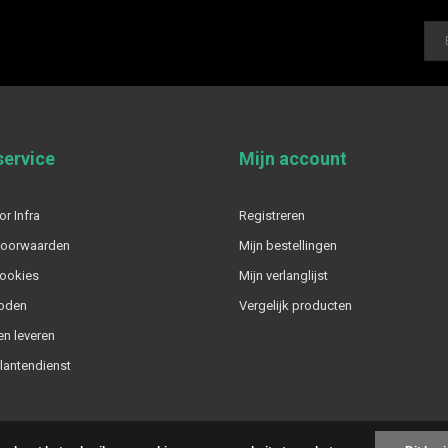
service
Mijn account
or Infra
Registreren
voorwaarden
Mijn bestellingen
cookies
Mijn verlanglijst
oden
Vergelijk producten
n leveren
klantendienst