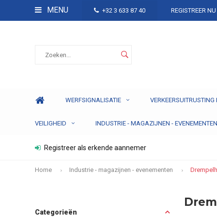
MENU
+32 3 633 87 40
REGISTREER NU
WERFSIGNALISATIE
VERKEERSUITRUSTING 
VEILIGHEID
INDUSTRIE - MAGAZIJNEN - EVENEMENTE
Registreer als erkende aannemer
Home
Industrie - magazijnen - evenementen
Drempelh
Drem
Categorieën