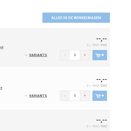
ALLES IN DE WINKELWAGEN
--,--
(--,-- Incl. btw)
it
-
+
VARIANTS
--,--
(--,-- Incl. btw)
kt
-
+
VARIANTS
--,--
(--,-- Incl. btw)