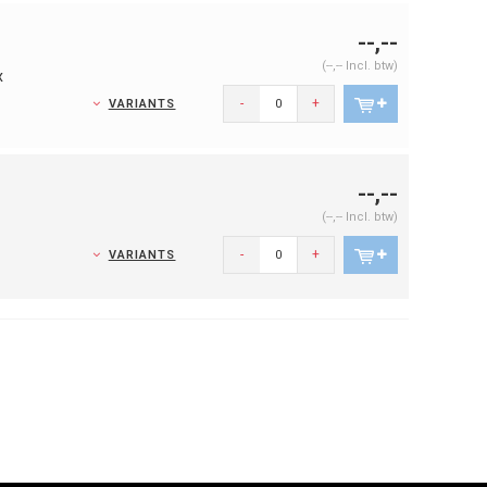
--,--
(--,-- Incl. btw)
x
-
+
VARIANTS
--,--
(--,-- Incl. btw)
-
+
VARIANTS