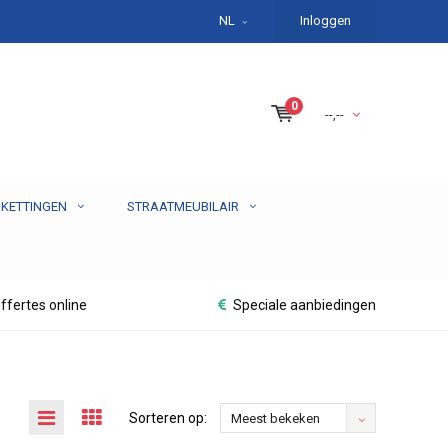
NL
Inloggen
0
--,--
 KETTINGEN
STRAATMEUBILAIR
ffertes online
Speciale aanbiedingen
Sorteren op:
Meest bekeken