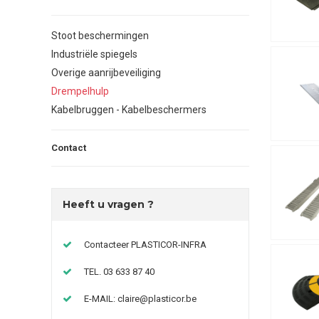
Stoot beschermingen
Industriële spiegels
Overige aanrijbeveiliging
Drempelhulp
Kabelbruggen - Kabelbeschermers
Contact
Heeft u vragen ?
Contacteer PLASTICOR-INFRA
TEL. 03 633 87 40
E-MAIL:
claire@plasticor.be