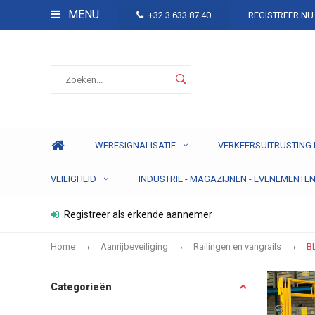
MENU
+32 3 633 87 40
REGISTREER NU
WERFSIGNALISATIE
VERKEERSUITRUSTING 
VEILIGHEID
INDUSTRIE - MAGAZIJNEN - EVENEMENTE
Registreer als erkende aannemer
Home
Aanrijbeveiliging
Railingen en vangrails
B
Categorieën