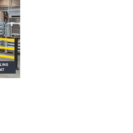
LING
OAT