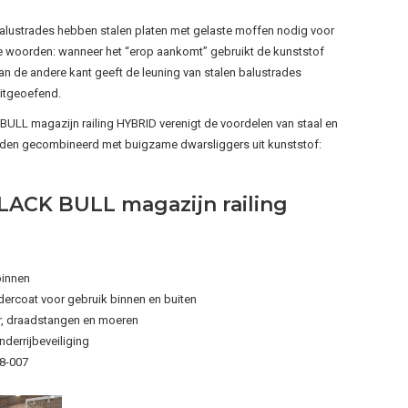
alustrades hebben stalen platen met gelaste moffen nodig voor
re woorden: wanneer het “erop aankomt” gebruikt de kunststof
n de andere kant geeft de leuning van stalen balustrades
uitgeoefend.
BULL magazijn railing HYBRID verenigt de voordelen van staal en
rden gecombineerd met buigzame dwarsliggers uit kunststof:
ACK BULL magazijn railing
binnen
ercoat voor gebruik binnen en buiten
, draadstangen en moeren
nderrijbeveiliging
8-007