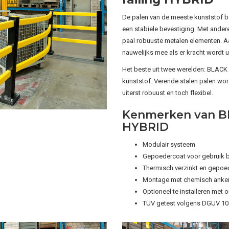
De palen van de meeste kunststof b
een stabiele bevestiging. Met ande
paal robuuste metalen elementen. Aa
nauwelijks mee als er kracht wordt 
Het beste uit twee werelden: BLACK 
kunststof. Verende stalen palen wo
uiterst robuust en toch flexibel.
Kenmerken van BL
HYBRID
Modulair systeem
Gepoedercoat voor gebruik 
Thermisch verzinkt en gepoed
Montage met chemisch anker
Optioneel te installeren met o
TÜV getest volgens DGUV 10