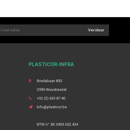
Verstuur
PLASTICOR-INFRA
Bredabaan 853
2990 Wuustwezel
+32 (3) 633 87 40
Info@plasticor.be
BTW n°: BE 0403.652.434