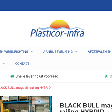
EN WEGINRICHTING
AANRIJBEVEILIGING
AFZETPALEN EN
N
CONTACT
Snelle levering uit voorraad
O
LACK BULL magazijn railing HYBRID
BLACK BULL mag
railing HYBRID