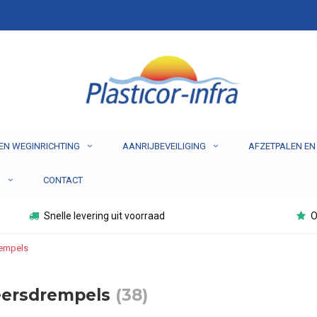
EN WEGINRICHTING
AANRIJBEVEILIGING
AFZETPALEN EN
N
CONTACT
Snelle levering uit voorraad
O
rempels
eersdrempels
(38)