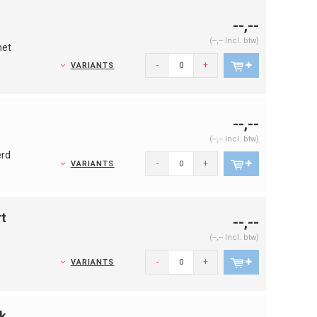
--,--
(--,-- Incl. btw)
met
-
+
VARIANTS
--,--
(--,-- Incl. btw)
erd
-
+
VARIANTS
t
--,--
(--,-- Incl. btw)
-
+
VARIANTS
k