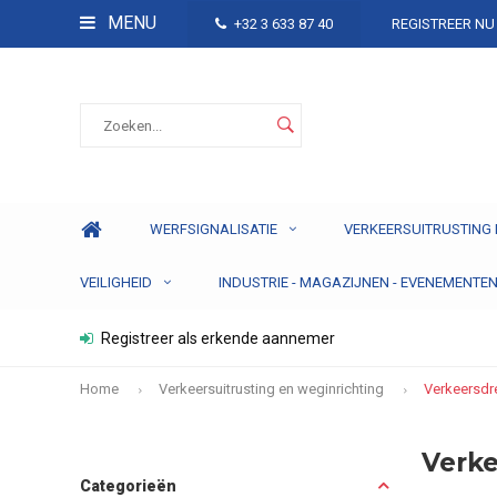
MENU
+32 3 633 87 40
REGISTREER NU
WERFSIGNALISATIE
VERKEERSUITRUSTING 
VEILIGHEID
INDUSTRIE - MAGAZIJNEN - EVENEMENTE
Registreer als erkende aannemer
Home
Verkeersuitrusting en weginrichting
Verkeersd
Verk
Categorieën