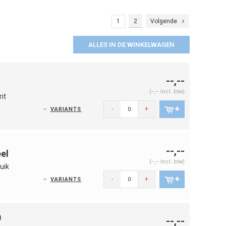
1
2
Volgende
ALLES IN DE WINKELWAGEN
--,--
(--,-- Incl. btw)
it
-
+
VARIANTS
--,--
el
(--,-- Incl. btw)
uik
-
+
VARIANTS
0
--,--