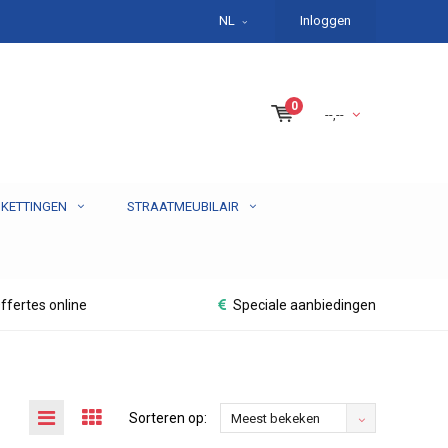
NL
Inloggen
0
--,--
 KETTINGEN
STRAATMEUBILAIR
ffertes online
Speciale aanbiedingen
Sorteren op:
Meest bekeken