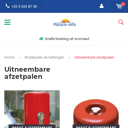
0
+32 3 633 87 40
Snelle levering uit voorraad
Home
Afzetpalen en kettingen
Uitneembare afzetpalen
Uitneembare
afzetpalen
PARAT A UITNEEMBARE
PARAT B UITNEEMBARE