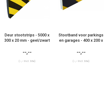
Deur stootstrips - 5000 x
Stootband voor parkings
300 x 20 mm - geel/zwart
en garages - 400 x 200 x
40 mm - geel/zwart
--,--
--,--
(--,-- Incl. btw)
(--,-- Incl. btw)