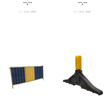
--,--
--,--
(--,-- Incl. btw)
(--,-- Incl. btw)