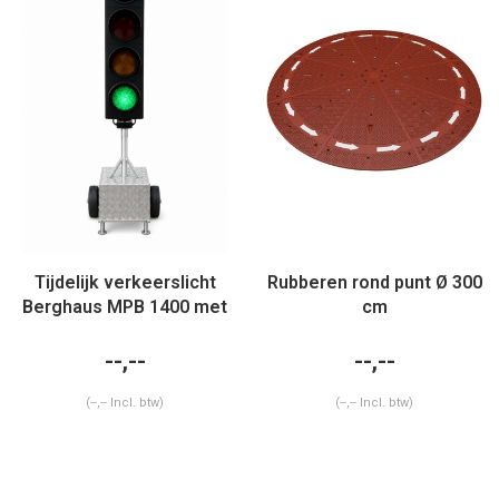
Tijdelijk verkeerslicht
Rubberen rond punt Ø 300
Berghaus MPB 1400 met
cm
aftelklok
--,--
--,--
(--,-- Incl. btw)
(--,-- Incl. btw)