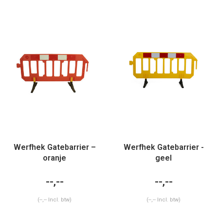
Werfhek Gatebarrier –
Werfhek Gatebarrier -
oranje
geel
--,--
--,--
(--,-- Incl. btw)
(--,-- Incl. btw)