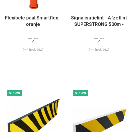
Flexibele paal Smartflex -
Signalisatielint - Afzetlint
oranje
SUPERSTRONG 500m -
geel/zwart
--,--
--,--
(--,-- Incl. btw)
(--,-- Incl. btw)
NIEUW
NIEUW