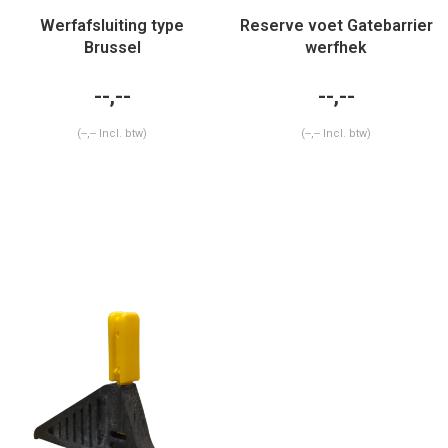
Werfafsluiting type
Reserve voet Gatebarrier
Brussel
werfhek
--,--
--,--
(--,-- Incl. btw)
(--,-- Incl. btw)