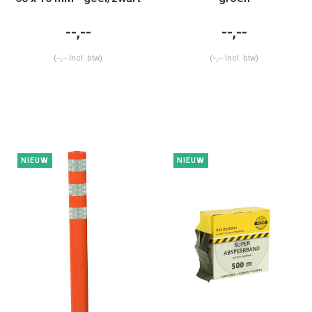
--,--
--,--
(--,-- Incl. btw)
(--,-- Incl. btw)
NIEUW
NIEUW