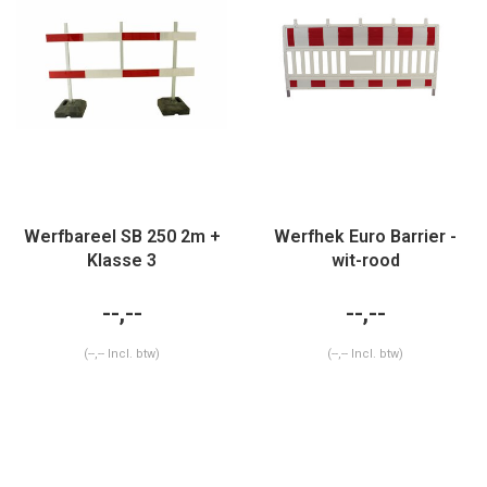
Werfbareel SB 250 2m +
Werfhek Euro Barrier -
Klasse 3
wit-rood
--,--
--,--
(--,-- Incl. btw)
(--,-- Incl. btw)