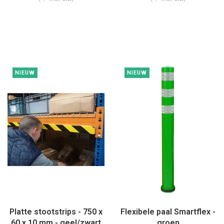
NIEUW
NIEUW
Platte stootstrips - 750 x
Flexibele paal Smartflex -
60 x 10 mm - geel/zwart
groen