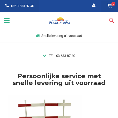
0
+32 3 633 87 40
Offertes online
3 633 87 40
E-MAIL:
claire@plasti
Persoonlijke service met
snelle levering uit voorraad