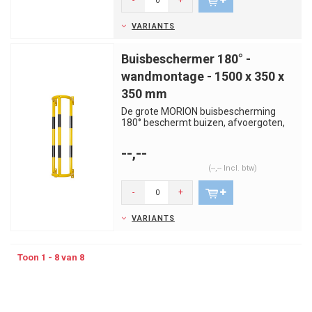
-
+
VARIANTS
Buisbeschermer 180° -
wandmontage - 1500 x 350 x
350 mm
De grote MORION buisbescherming
180° beschermt buizen, afvoergoten,
leidingen, kabelgoten en zo mee...
--,--
(--,-- Incl. btw)
-
+
VARIANTS
Toon 1 - 8 van 8