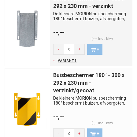
292 x 230 mm - verzinkt
De kleinere MORION buisbescherming
180° beschermt buizen, afvoergoten,
leidingen, kabelgoten en zo ...
--,--
(--,-- Incl. btw)
-
+
VARIANTS
Buisbeschermer 180° - 300 x
292 x 230 mm -
verzinkt/gecoat
De kleinere MORION buisbescherming
180° beschermt buizen, afvoergoten,
leidingen, kabelgoten en zo ...
--,--
(--,-- Incl. btw)
-
+