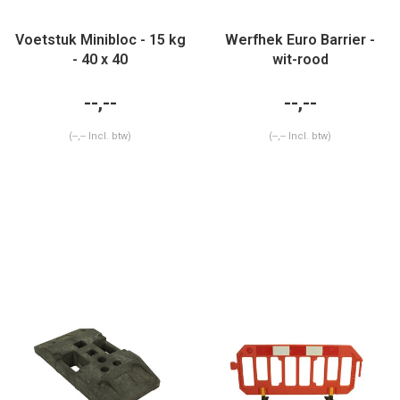
Voetstuk Minibloc - 15 kg
Werfhek Euro Barrier -
- 40 x 40
wit-rood
--,--
--,--
(--,-- Incl. btw)
(--,-- Incl. btw)