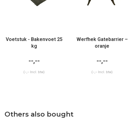
Voetstuk - Bakenvoet 25
Werfhek Gatebarrier –
kg
oranje
--,--
--,--
(--,-- Incl. btw)
(--,-- Incl. btw)
Others also bought