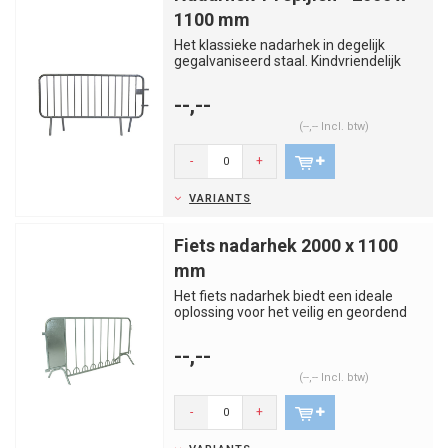
1100 mm
Het klassieke nadarhek in degelijk
gegalvaniseerd staal. Kindvriendelijk
door de zeer kleine afstand...
--,--
(--,-- Incl. btw)
-
+
VARIANTS
Fiets nadarhek 2000 x 1100
mm
Het fiets nadarhek biedt een ideale
oplossing voor het veilig en geordend
stallen van fietsen op div...
--,--
(--,-- Incl. btw)
-
+