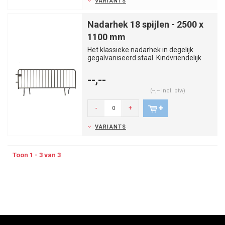
VARIANTS
Nadarhek 18 spijlen - 2500 x
1100 mm
Het klassieke nadarhek in degelijk
gegalvaniseerd staal. Kindvriendelijk
door de zeer kleine afstand...
--,--
(--,-- Incl. btw)
-
+
VARIANTS
Toon 1 - 3 van 3