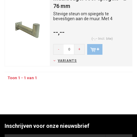
76 mm
Stevige steun om spiegels te
bevestigen aan de muur. Met 4
bevestigingen plaatst u de steun tegen
de...
--,--
(--,-- Incl. btw)
-
+
VARIANTS
Toon 1 - 1 van 1
Inschrijven voor onze nieuwsbrief