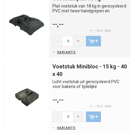
Plat voetstuk van 18 kg in gerecycleerd
PVC met twee handgrepen en
meerdere openingen. Extra stabiel...
--,--
(--,-- Incl. btw)
-
+
VARIANTS
Voetstuk Minibloc - 15 kg - 40
x 40
Licht voetstuk uit gerecycleerd PVC
voor bakens of tijdelijke
verkeersborden. Goed hanteerbaar en
s...
--,--
(--,-- Incl. btw)
-
+
VARIANTS