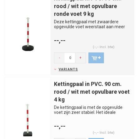
rood / wit met opvulbare
ronde voet 9 kg
Deze kettingpaal met zwaardere
opgevulde voet weerstaat aan meer
wind of schokken. Het ideale produc...
--,--
(--,-- Incl. btw)
-
+
VARIANTS
Kettingpaal in PVC. 90 cm.
rood / wit met opvulbare voet
4 kg
De kettingpaal is met de opgevulde
voet zijn zeer stabiel. Het ideale
product voor zones af te baken...
--,--
(--,-- Incl. btw)