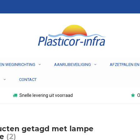
EN WEGINRICHTING
AANRIJBEVEILIGING
AFZETPALEN EN
N
CONTACT
Snelle levering uit voorraad
O
ucten getagd met lampe
he
(2)