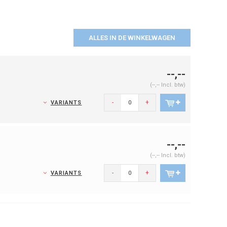
ALLES IN DE WINKELWAGEN
--,--
(--,-- Incl. btw)
-
+
VARIANTS
--,--
(--,-- Incl. btw)
-
+
VARIANTS