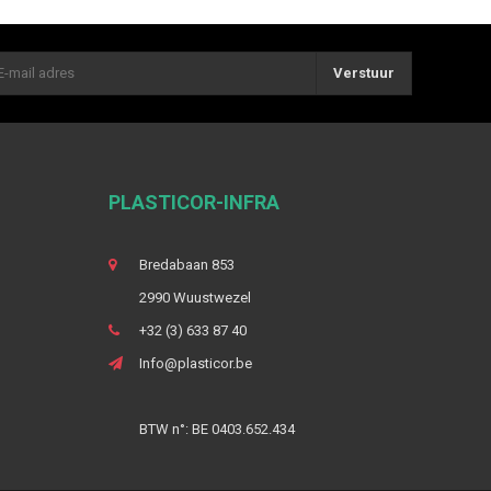
Verstuur
PLASTICOR-INFRA
Bredabaan 853
2990 Wuustwezel
+32 (3) 633 87 40
Info@plasticor.be
BTW n°: BE 0403.652.434