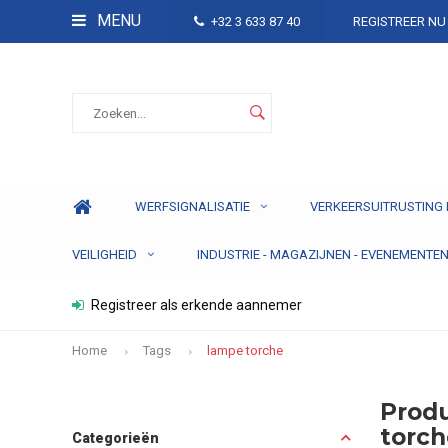
MENU
+32 3 633 87 40
REGISTREER NU
WERFSIGNALISATIE
VERKEERSUITRUSTING 
VEILIGHEID
INDUSTRIE - MAGAZIJNEN - EVENEMENTE
Registreer als erkende aannemer
Home
Tags
lampe torche
Prod
torc
Categorieën