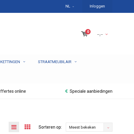
NL
Inloggen
0
--,--
 KETTINGEN
STRAATMEUBILAIR
ffertes online
Speciale aanbiedingen
Sorteren op:
Meest bekeken