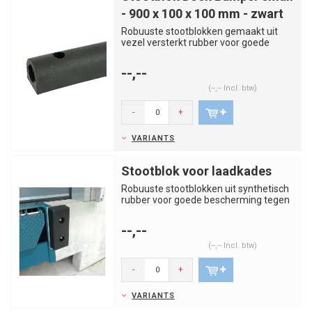
- 900 x 100 x 100 mm - zwart
Robuuste stootblokken gemaakt uit
vezel versterkt rubber voor goede
bescherming tegen schokken. Gesc...
--,--
(--,-- Incl. btw)
-
+
VARIANTS
Stootblok voor laadkades
Robuuste stootblokken uit synthetisch
rubber voor goede bescherming tegen
schokken. Uitermate geschi...
--,--
(--,-- Incl. btw)
-
+
VARIANTS