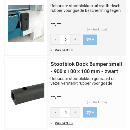
Robuuste stootblokken uit synthetisch
rubber voor goede bescherming tegen
schokken. Uitermate geschi...
--,--
(--,-- Incl. btw)
-
+
VARIANTS
Stootblok Dock Bumper small
- 900 x 100 x 100 mm - zwart
Robuuste stootblokken gemaakt uit
vezel versterkt rubber voor goede
bescherming tegen schokken. Gesc...
--,--
(--,-- Incl. btw)
-
+
VARIANTS