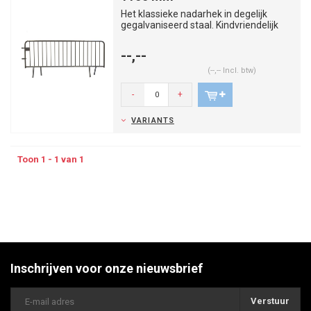
Het klassieke nadarhek in degelijk
gegalvaniseerd staal. Kindvriendelijk
door de zeer kleine afstand...
--,--
(--,-- Incl. btw)
-
+
VARIANTS
Toon 1 - 1 van 1
Inschrijven voor onze nieuwsbrief
Verstuur