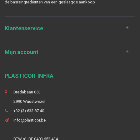
de basisingrediënten van een geslaagde aankoop
Klantenservice
Mijn account
PLASTICOR-INFRA
Bredabaan 853
2990 Wuustwezel
+32 (3) 633 87 40
Info@plasticor.be
BTW n°: BE 0403.652.434