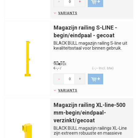
-
+
VARIANTS
Magazijn railing S-LINE -
begin/eindpaal - gecoat
BLACK BULL magazijn railing S-line uit
kwaliteitsstaal voor binnen gebruik.
Scheidt duidelijk en kos...
--,--
Stukprijs:
(--,-- Incl. btw)
€--,-- /
-
+
VARIANTS
Magazijn railing XL-line-500
mm-begin/eindpaal-
verzinkt/gecoat
BLACK BULL magazijn railings XL-Line
zijn extreem robuuste en massieve