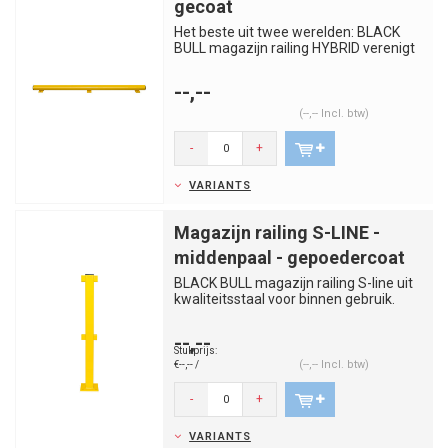
gecoat
Het beste uit twee werelden: BLACK
BULL magazijn railing HYBRID verenigt
de voordelen van staal en k...
--,--
(--,-- Incl. btw)
-
+
VARIANTS
Magazijn railing S-LINE -
middenpaal - gepoedercoat
BLACK BULL magazijn railing S-line uit
kwaliteitsstaal voor binnen gebruik.
Scheidt duidelijk en kos...
--,--
Stukprijs:
(--,-- Incl. btw)
€--,-- /
-
+
VARIANTS