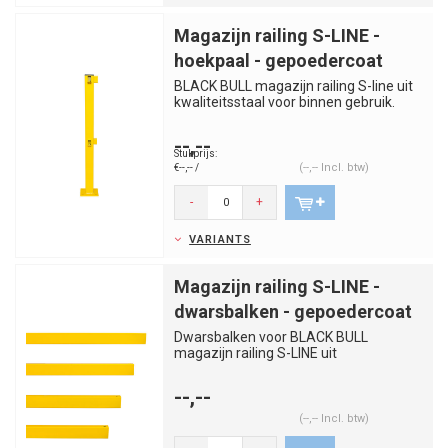
Magazijn railing S-LINE -
hoekpaal - gepoedercoat
BLACK BULL magazijn railing S-line uit
kwaliteitsstaal voor binnen gebruik.
Scheidt duidelijk en kos...
--,--
Stukprijs:
(--,-- Incl. btw)
€--,-- /
-
+
VARIANTS
Magazijn railing S-LINE -
dwarsbalken - gepoedercoat
Dwarsbalken voor BLACK BULL
magazijn railing S-LINE uit
kwaliteitsstaal. Worden geleverd met
bijbeho...
--,--
(--,-- Incl. btw)