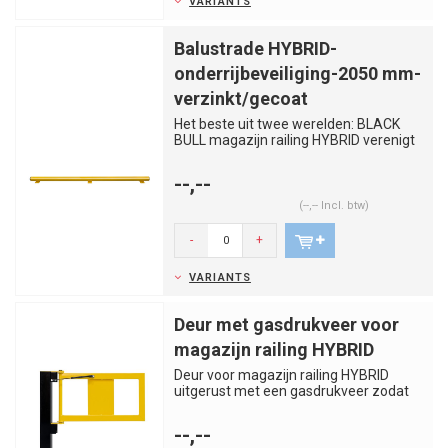
VARIANTS
Balustrade HYBRID-
onderrijbeveiliging-2050 mm-
verzinkt/gecoat
Het beste uit twee werelden: BLACK
BULL magazijn railing HYBRID verenigt
de voordelen van staal en k...
--,--
(--,-- Incl. btw)
-
+
VARIANTS
Deur met gasdrukveer voor
magazijn railing HYBRID
Deur voor magazijn railing HYBRID
uitgerust met een gasdrukveer zodat
de deur zich automatisch sluit...
--,--