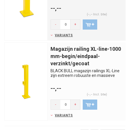
bescherm- en veiligheidsbalus...
--,--
(--,-- Incl. btw)
-
+
VARIANTS
Magazijn railing XL-line-1000
mm-begin/eindpaal-
verzinkt/gecoat
BLACK BULL magazijn railings XL-Line
zijn extreem robuuste en massieve
bescherm- en veiligheidsbalus...
--,--
(--,-- Incl. btw)
-
+
VARIANTS