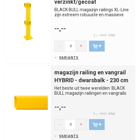
verzinkt/gecoat
BLACK BULL magazijn railings XL-Line
zijn extreem robuuste en massieve
bescherm- en veiligheidsbalus...
--,--
(--,-- Incl. btw)
-
+
VARIANTS
magazijn railing en vangrail
HYBRID - dwarsbalk - 230 cm
Het beste uit twee werelden: BLACK
BULL magazijn railingen en vangrails
HYBRID verenigen de voordele...
--,--
(--,-- Incl. btw)
-
+
VARIANTS