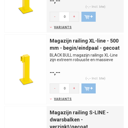
--,--
(--,-- Incl. btw)
-
+
VARIANTS
Magazijn railing XL-line - 500
mm - begin/eindpaal - gecoat
BLACK BULL magazijn railings XL-Line
zijn extreem robuuste en massieve
bescherm- en veiligheidsbalus...
--,--
(--,-- Incl. btw)
-
+
VARIANTS
Magazijn railing S-LINE -
dwarsbalken -
verzinkt/gecoat