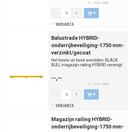
(--,-- Incl. btw)
-
+
VARIANTS
Balustrade HYBRID-
onderrijbeveiliging-1750 mm-
verzinkt/gecoat
Het beste uit twee werelden: BLACK
BULL magazijn railing HYBRID verenigt
de voordelen van staal en k...
--,--
(--,-- Incl. btw)
-
+
VARIANTS
Magazijn railing HYBRID-
onderrijbeveiliging-1750 mm-