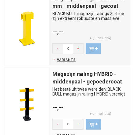
mm - middenpaal - gecoat
BLACK BULL magazijn railings XL-Line
zijn extreem robuuste en massieve
bescherm- en veiligheidsbalus...
--,--
(--,-- Incl. btw)
-
+
VARIANTS
Magazijn railing HYBRID -
middenpaal - gepoedercoat
Het beste uit twee werelden: BLACK
BULL magazijn railing HYBRID verenigt
de voordelen van staal en k...
--,--
(--,-- Incl. btw)
-
+