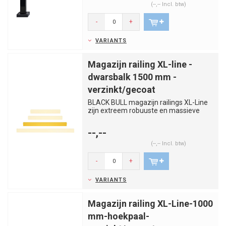
(--,-- Incl. btw)
-
+
VARIANTS
Magazijn railing XL-line -
dwarsbalk 1500 mm -
verzinkt/gecoat
BLACK BULL magazijn railings XL-Line
zijn extreem robuuste en massieve
bescherm- en veiligheidsbalus...
--,--
(--,-- Incl. btw)
-
+
VARIANTS
Magazijn railing XL-Line-1000
mm-hoekpaal-