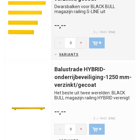
Dwarsbalken voor BLACK BULL
magazijn railing S-LINE uit
kwaliteitsstaal. Worden geleverd met
bijbeho...
--,--
(--,-- Incl. btw)
-
+
VARIANTS
Balustrade HYBRID-
onderrijbeveiliging-1250 mm-
verzinkt/gecoat
Het beste uit twee werelden: BLACK
BULL magazijn railing HYBRID verenigt
de voordelen van staal en k...
--,--
(--,-- Incl. btw)
-
+