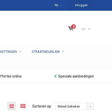
NL
Inloggen
0
--,--
 KETTINGEN
STRAATMEUBILAIR
ffertes online
Speciale aanbiedingen
Sorteren op:
Meest bekeken