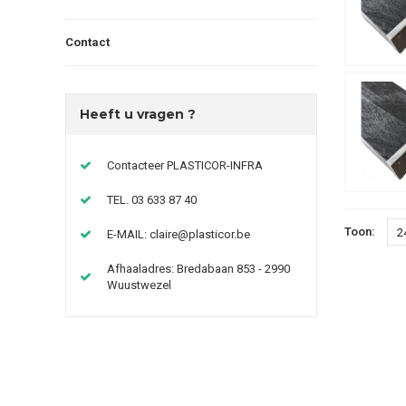
Contact
Heeft u vragen ?
Contacteer PLASTICOR-INFRA
TEL. 03 633 87 40
Toon:
2
E-MAIL:
claire@plasticor.be
Afhaaladres: Bredabaan 853 - 2990
Wuustwezel