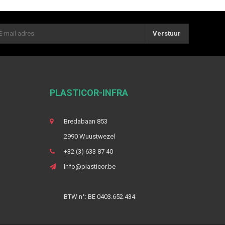
Verstuur
PLASTICOR-INFRA
Bredabaan 853
2990 Wuustwezel
+32 (3) 633 87 40
Info@plasticor.be
BTW n°: BE 0403.652.434