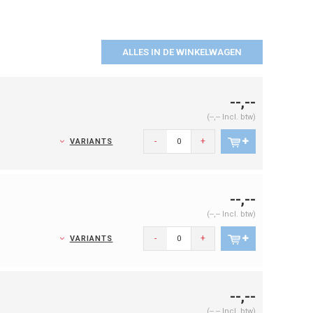
ALLES IN DE WINKELWAGEN
--,--
(--,-- Incl. btw)
-
+
VARIANTS
--,--
(--,-- Incl. btw)
-
+
VARIANTS
--,--
(--,-- Incl. btw)