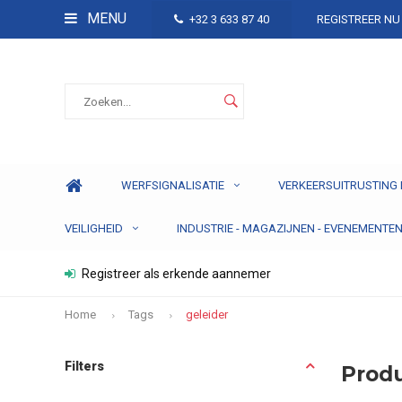
MENU
+32 3 633 87 40
REGISTREER NU
WERFSIGNALISATIE
VERKEERSUITRUSTING 
VEILIGHEID
INDUSTRIE - MAGAZIJNEN - EVENEMENTE
Registreer als erkende aannemer
Home
Tags
geleider
Filters
Produ