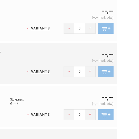
--,--
(--,-- Incl. btw)
-
+
VARIANTS
-
--,--
(--,-- Incl. btw)
-
+
VARIANTS
--,--
Stukprijs:
(--,-- Incl. btw)
€--,-- /
-
+
VARIANTS