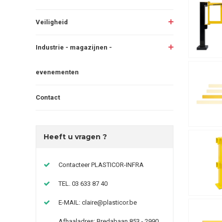
Veiligheid
Industrie - magazijnen -
evenementen
Contact
Heeft u vragen ?
Contacteer PLASTICOR-INFRA
TEL. 03 633 87 40
E-MAIL:
claire@plasticor.be
Afhaaladres: Bredabaan 853 - 2990