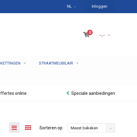
NL
Inloggen
0
--,--
 KETTINGEN
STRAATMEUBILAIR
ffertes online
Speciale aanbiedingen
Sorteren op:
Meest bekeken