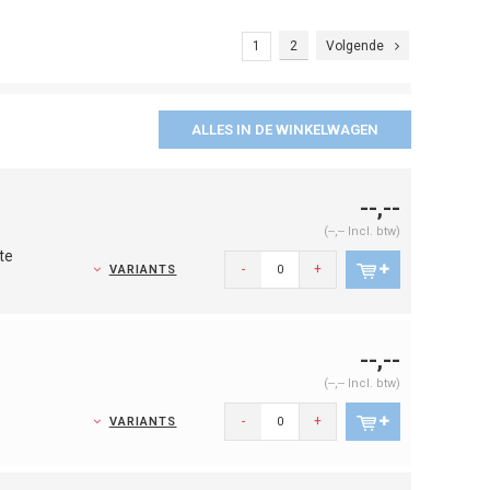
1
2
Volgende
ALLES IN DE WINKELWAGEN
--,--
(--,-- Incl. btw)
te
-
+
VARIANTS
--,--
(--,-- Incl. btw)
-
+
VARIANTS