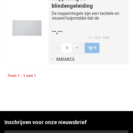
blindengeleiding
De noppentegels zijn een tactiele en
visueel hulpmiddel dat de
slechtzienden waarschuwt wanneer zij
...
--,--
(--,-- Incl. btw)
-
+
VARIANTS
Toon 1 - 1 van 1
Inschrijven voor onze nieuwsbrief