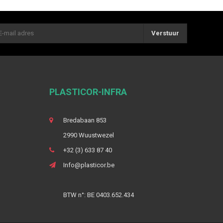
Verstuur
PLASTICOR-INFRA
Bredabaan 853
2990 Wuustwezel
+32 (3) 633 87 40
Info@plasticor.be
BTW n°: BE 0403.652.434