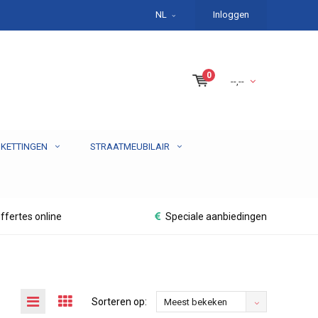
NL
Inloggen
0
--,--
 KETTINGEN
STRAATMEUBILAIR
ffertes online
Speciale aanbiedingen
Sorteren op:
Meest bekeken