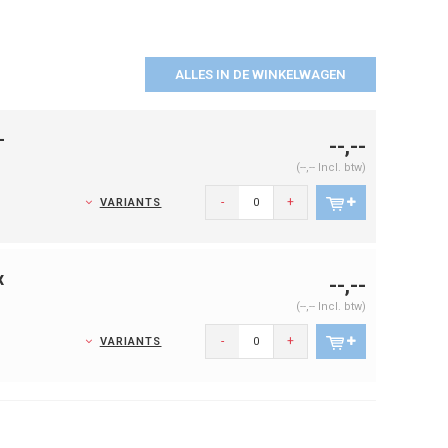
ALLES IN DE WINKELWAGEN
-
--,--
(--,-- Incl. btw)
-
+
VARIANTS
x
--,--
(--,-- Incl. btw)
-
+
VARIANTS