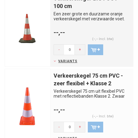
100 cm
Een zeer grote en duurzame oranje
verkeerskegel met verzwaarde voet.
Voldoet aan de strengste veilig...
--,--
(--,-- Incl. btw)
-
+
VARIANTS
Verkeerskegel 75 cm PVC -
zeer flexibel + Klasse 2
Verkeerskegel 75 cm uit flexibel PVC
met reflectiebanden Klasse 2. Zwaar
en stabiel model met uitste...
--,--
(--,-- Incl. btw)
-
+