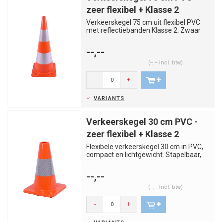
zeer flexibel + Klasse 2
Verkeerskegel 75 cm uit flexibel PVC
met reflectiebanden Klasse 2. Zwaar
en stabiel model met uitste...
--,--
(--,-- Incl. btw)
-
+
VARIANTS
Verkeerskegel 30 cm PVC -
zeer flexibel + Klasse 2
Flexibele verkeerskegel 30 cm in PVC,
compact en lichtgewicht. Stapelbaar,
duurzaam en ideaal voor t...
--,--
(--,-- Incl. btw)
-
+