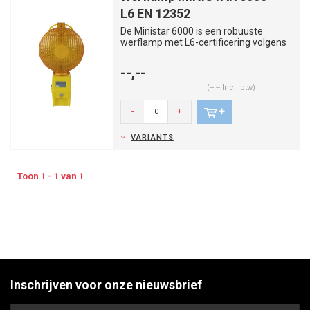
L6 EN 12352
De Ministar 6000 is een robuuste
werflamp met L6-certificering volgens
EN 12352. Voldoet aan Standaa...
--,--
(--,-- Incl. btw)
-
+
VARIANTS
Toon 1 - 1 van 1
Inschrijven voor onze nieuwsbrief