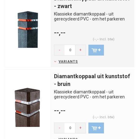
- zwart
Klassieke diamantkoppaal - uit
gerecycleerd PVC - om het parkeren
van voertuigen op ongewenste plaat...
--,--
(--,-- Incl. btw)
-
+
VARIANTS
Diamantkoppaal uit kunststof
- bruin
Klassieke diamantkoppaal - uit
gerecycleerd PVC - om het parkeren
van voertuigen op ongewenste plaat...
--,--
(--,-- Incl. btw)
-
+