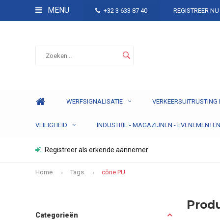
MENU
+32 3 633 87 40
REGISTREER NU
WERFSIGNALISATIE
VERKEERSUITRUSTING 
VEILIGHEID
INDUSTRIE - MAGAZIJNEN - EVENEMENTE
Registreer als erkende aannemer
Home
Tags
cône PU
Prod
Categorieën