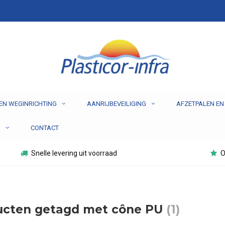
EN WEGINRICHTING
AANRIJBEVEILIGING
AFZETPALEN EN
N
CONTACT
Snelle levering uit voorraad
O
ucten getagd met cône PU
(1)