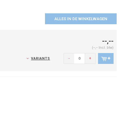
ALLES IN DE WINKELWAGEN
--,--
(--,-- Incl. btw)
-
+
VARIANTS