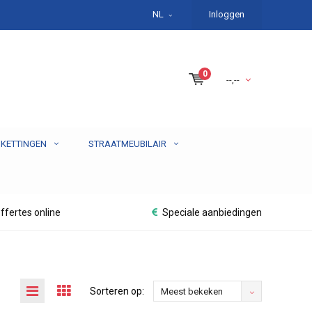
NL
Inloggen
0
--,--
 KETTINGEN
STRAATMEUBILAIR
ffertes online
Speciale aanbiedingen
Sorteren op:
Meest bekeken