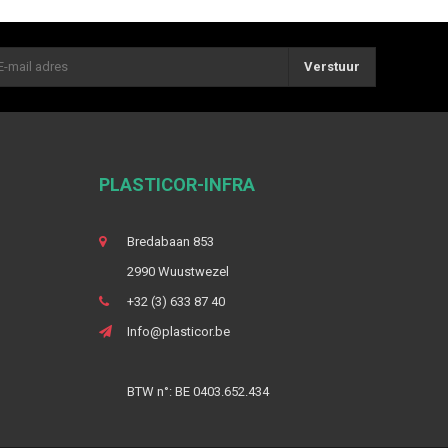
Verstuur
PLASTICOR-INFRA
Bredabaan 853
2990 Wuustwezel
+32 (3) 633 87 40
Info@plasticor.be
BTW n°: BE 0403.652.434