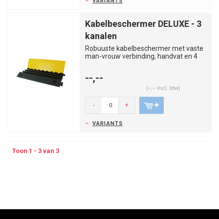
VARIANTS
Kabelbeschermer DELUXE - 3
kanalen
Robuuste kabelbeschermer met vaste
man-vrouw verbinding, handvat en 4
gaten voor permanente bevestig...
--,--
(--,-- Incl. btw)
-
+
VARIANTS
Toon 1 - 3 van 3