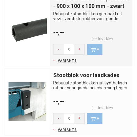
- 900 x 100 x 100 mm - zwart
Robuuste stootblokken gemaakt uit
vezel versterkt rubber voor goede
bescherming tegen schokken. Gesc...
--,--
(--,-- Incl. btw)
-
+
VARIANTS
Stootblok voor laadkades
Robuuste stootblokken uit synthetisch
rubber voor goede bescherming tegen
schokken. Uitermate geschi...
--,--
(--,-- Incl. btw)
-
+
VARIANTS