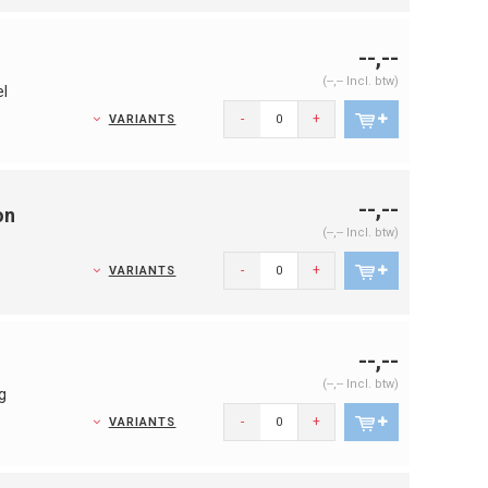
--,--
(--,-- Incl. btw)
el
-
+
VARIANTS
--,--
on
(--,-- Incl. btw)
-
+
VARIANTS
--,--
(--,-- Incl. btw)
g
-
+
VARIANTS