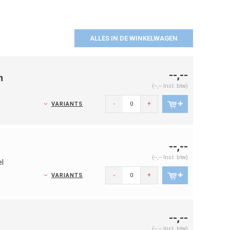
ALLES IN DE WINKELWAGEN
--,--
n
(--,-- Incl. btw)
-
+
VARIANTS
--,--
(--,-- Incl. btw)
el
-
+
VARIANTS
--,--
(--,-- Incl. btw)