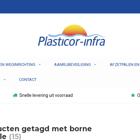
EN WEGINRICHTING
AANRIJBEVEILIGING
AFZETPALEN EN
N
CONTACT
Snelle levering uit voorraad
O
ucten getagd met borne
ble
(15)