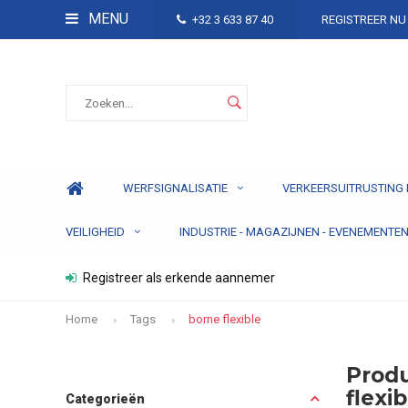
MENU
+32 3 633 87 40
REGISTREER NU
WERFSIGNALISATIE
VERKEERSUITRUSTING 
VEILIGHEID
INDUSTRIE - MAGAZIJNEN - EVENEMENTE
Registreer als erkende aannemer
Home
Tags
borne flexible
Prod
flexi
Categorieën