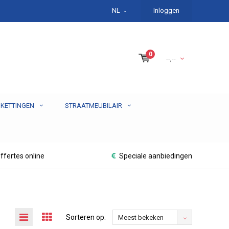
NL
Inloggen
0
--,--
 KETTINGEN
STRAATMEUBILAIR
ffertes online
Speciale aanbiedingen
Sorteren op:
Meest bekeken