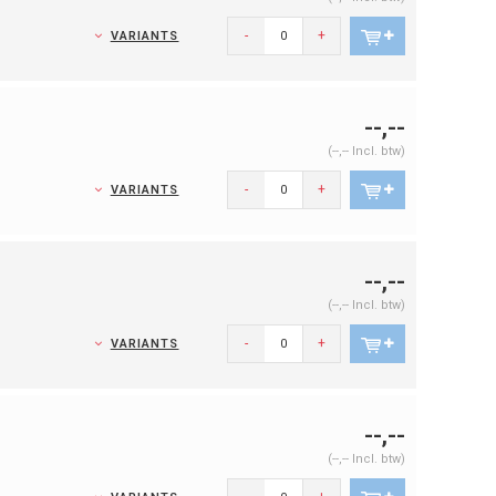
-
+
VARIANTS
--,--
(--,-- Incl. btw)
-
+
VARIANTS
--,--
(--,-- Incl. btw)
-
+
VARIANTS
--,--
(--,-- Incl. btw)