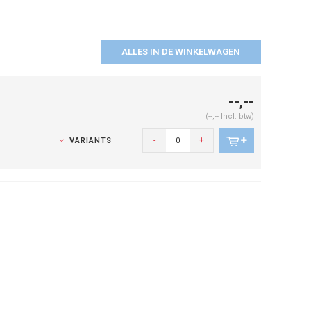
ALLES IN DE WINKELWAGEN
--,--
(--,-- Incl. btw)
-
+
VARIANTS