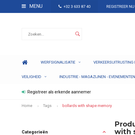
MENU
+32 3 633 87 40
REGISTREER NU
WERFSIGNALISATIE
VERKEERSUITRUSTING 
VEILIGHEID
INDUSTRIE - MAGAZIJNEN - EVENEMENTE
Registreer als erkende aannemer
Home
Tags
bollards with shape memory
Produ
with
Categorieën