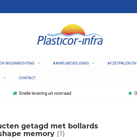
EN WEGINRICHTING
AANRIJBEVEILIGING
AFZETPALEN EN
N
CONTACT
Snelle levering uit voorraad
O
cten getagd met bollards
 shape memory
(1)