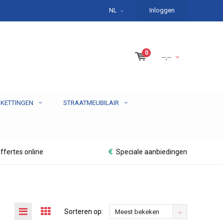
NL
Inloggen
0
--,--
 KETTINGEN
STRAATMEUBILAIR
ffertes online
Speciale aanbiedingen
Sorteren op:
Meest bekeken