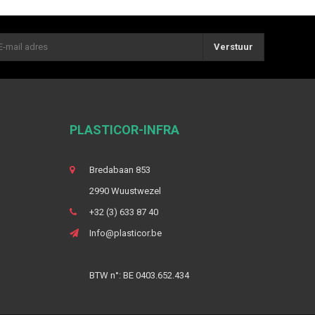
Verstuur
PLASTICOR-INFRA
Bredabaan 853
2990 Wuustwezel
+32 (3) 633 87 40
Info@plasticor.be
BTW n°: BE 0403.652.434