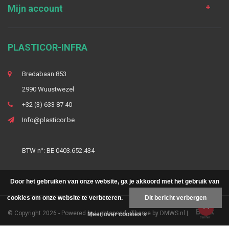
Mijn account
PLASTICOR-INFRA
Bredabaan 853
2990 Wuustwezel
+32 (3) 633 87 40
Info@plasticor.be
BTW n°: BE 0403.652.434
Door het gebruiken van onze website, ga je akkoord met het gebruik van
cookies om onze website te verbeteren.
Dit bericht verbergen
© Copyright 2026 - Powered by
Lightspeed
- Theme by
DMWS.nl
|
Meer over cookies »