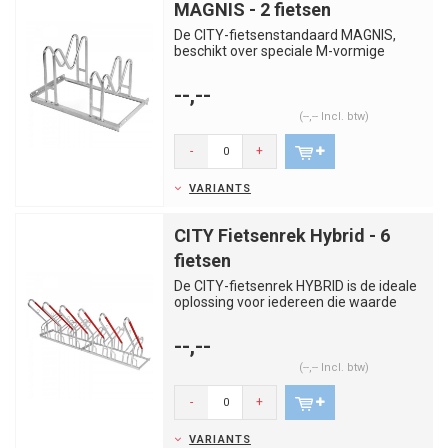
MAGNIS - 2 fietsen
De CITY-fietsenstandaard MAGNIS,
beschikt over speciale M-vormige
instelbeugels die zijn ontworpen o...
--,--
(--,-- Incl. btw)
-
+
VARIANTS
CITY Fietsenrek Hybrid - 6
fietsen
De CITY-fietsenrek HYBRID is de ideale
oplossing voor iedereen die waarde
hecht aan robuustheid en f...
--,--
(--,-- Incl. btw)
-
+
VARIANTS