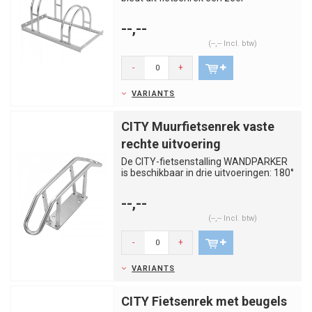
ruimtebesparende oplossing. Het LU...
--,--
(--,-- Incl. btw)
-
+
VARIANTS
CITY Muurfietsenrek vaste
rechte uitvoering
De CITY-fietsenstalling WANDPARKER
is beschikbaar in drie uitvoeringen: 180°
draaibaar, 45° uitvoe...
--,--
(--,-- Incl. btw)
-
+
VARIANTS
CITY Fietsenrek met beugels