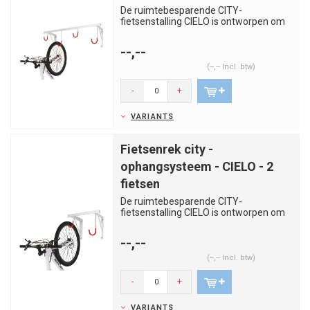
De ruimtebesparende CITY-
fietsenstalling CIELO is ontworpen om
ruimte te creëren en orde te handhav...
--,--
(--,-- Incl. btw)
-
+
VARIANTS
Fietsenrek city -
ophangsysteem - CIELO - 2
fietsen
De ruimtebesparende CITY-
fietsenstalling CIELO is ontworpen om
ruimte te creëren en orde te handhav...
--,--
(--,-- Incl. btw)
-
+
VARIANTS