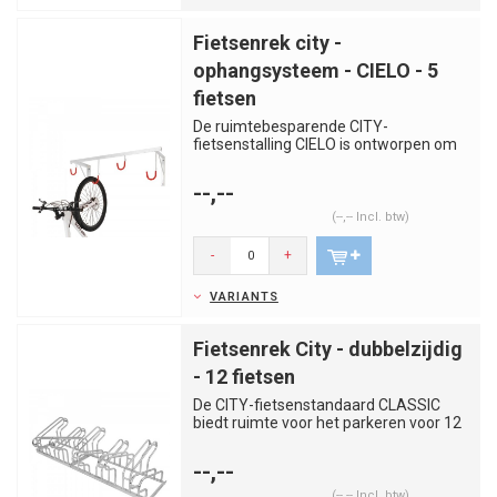
Fietsenrek city -
ophangsysteem - CIELO - 5
fietsen
De ruimtebesparende CITY-
fietsenstalling CIELO is ontworpen om
ruimte te creëren en orde te handhav...
--,--
(--,-- Incl. btw)
-
+
VARIANTS
Fietsenrek City - dubbelzijdig
- 12 fietsen
De CITY-fietsenstandaard CLASSIC
biedt ruimte voor het parkeren voor 12
fietsen en is geschikt voor ...
--,--
(--,-- Incl. btw)