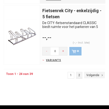
Fietsenrek City - enkelzijdig -
5 fietsen
De CITY-fietsenstandaard CLASSIC
biedt ruimte voor het parkeren van 5
fietsen en is geschikt voor ve...
--,--
(--,-- Incl. btw)
-
+
VARIANTS
Toon 1 - 24 van 39
1
2
Volgende