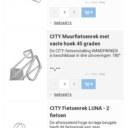
(--,-- Incl. btw)
-
+
VARIANTS
CITY Muurfietsenrek met
vaste hoek 45 graden
De CITY-fietsenstalling WANDPARKER
is beschikbaar in drie uitvoeringen: 180°
draaibaar, 45° uitvoe...
--,--
(--,-- Incl. btw)
-
+
VARIANTS
CITY Fietsenrek LUNA - 2
fietsen
De afwisselend hoge en lage beugels
biedt dit fietsenrek een zeer