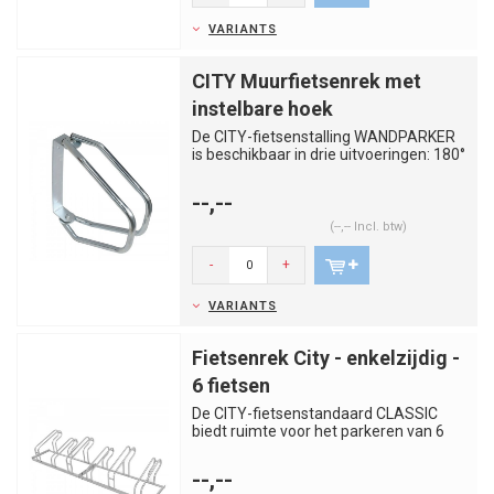
VARIANTS
CITY Muurfietsenrek met
instelbare hoek
De CITY-fietsenstalling WANDPARKER
is beschikbaar in drie uitvoeringen: 180°
draaibaar, 45° uitvoe...
--,--
(--,-- Incl. btw)
-
+
VARIANTS
Fietsenrek City - enkelzijdig -
6 fietsen
De CITY-fietsenstandaard CLASSIC
biedt ruimte voor het parkeren van 6
fietsen en is geschikt voor ve...
--,--