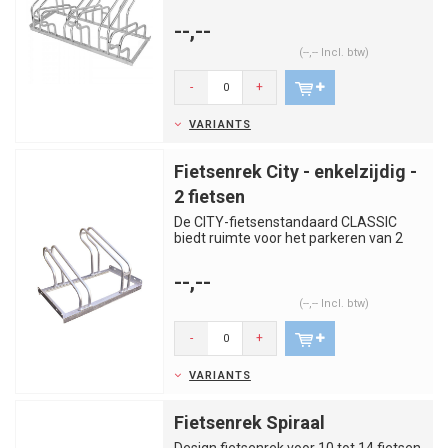
fietsen en is geschikt voor v...
--,--
(--,-- Incl. btw)
-
+
VARIANTS
Fietsenrek City - enkelzijdig -
2 fietsen
De CITY-fietsenstandaard CLASSIC
biedt ruimte voor het parkeren van 2
fietsen en is geschikt voor ve...
--,--
(--,-- Incl. btw)
-
+
VARIANTS
Fietsenrek Spiraal