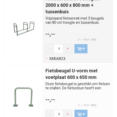
2000 x 600 x 800 mm +
tussenbuis
Vrijstaand fietsenrek met 3 beugels
van 80 cm hoogte en tussenbuis.
Geschikt om 6 fietsen of bromfie...
--,--
(--,-- Incl. btw)
-
+
VARIANTS
Fietsbeugel U-vorm met
voetplaat 600 x 650 mm
Deze fietsbeugel is geschikt om fietsen
te stallen. De fietssteun heeft een
voetplaat voor bevestigi...
--,--
(--,-- Incl. btw)
-
+