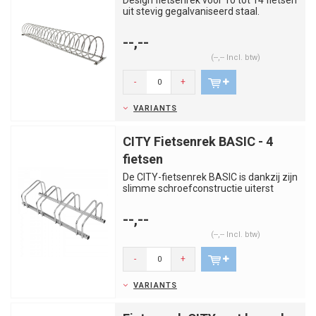
Design fietsenrek voor 10 tot 14 fietsen
uit stevig gegalvaniseerd staal.
afgewerkt met grijze epoxy...
--,--
(--,-- Incl. btw)
-
+
VARIANTS
CITY Fietsenrek BASIC - 4
fietsen
De CITY-fietsenrek BASIC is dankzij zijn
slimme schroefconstructie uiterst
compact en kostenefficië...
--,--
(--,-- Incl. btw)
-
+
VARIANTS