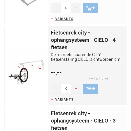
-
+
VARIANTS
Fietsenrek city -
ophangsysteem - CIELO - 4
fietsen
De ruimtebesparende CITY-
fietsenstalling CIELO is ontworpen om
ruimte te creëren en orde te handhav...
--,--
(--,-- Incl. btw)
-
+
VARIANTS
Fietsenrek city -
ophangsysteem - CIELO - 3
fietsen