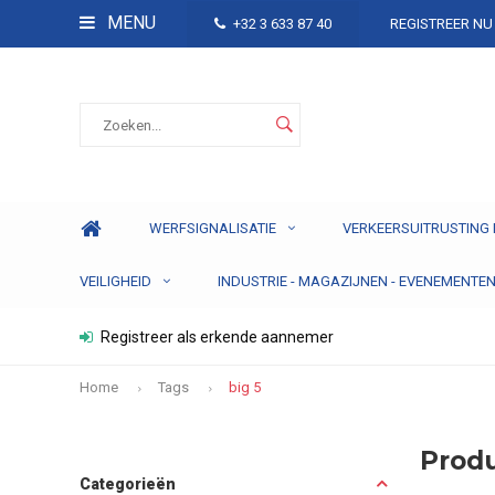
MENU
+32 3 633 87 40
REGISTREER NU
WERFSIGNALISATIE
VERKEERSUITRUSTING 
VEILIGHEID
INDUSTRIE - MAGAZIJNEN - EVENEMENTE
Registreer als erkende aannemer
Home
Tags
big 5
Produ
Categorieën