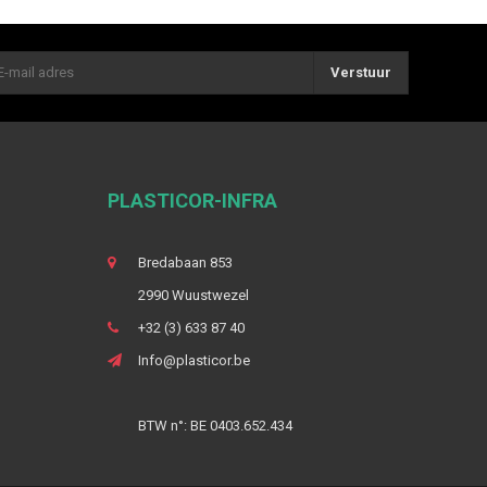
Verstuur
PLASTICOR-INFRA
Bredabaan 853
2990 Wuustwezel
+32 (3) 633 87 40
Info@plasticor.be
BTW n°: BE 0403.652.434