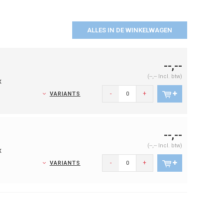
ALLES IN DE WINKELWAGEN
--,--
(--,-- Incl. btw)
x
-
+
VARIANTS
--,--
(--,-- Incl. btw)
x
-
+
VARIANTS