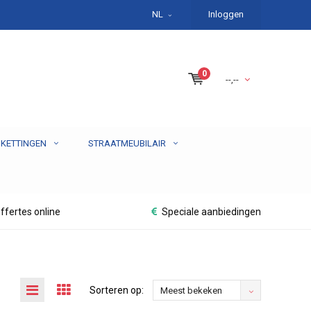
NL
Inloggen
0
--,--
 KETTINGEN
STRAATMEUBILAIR
ffertes online
Speciale aanbiedingen
Sorteren op:
Meest bekeken