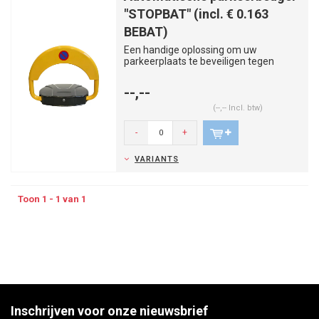
"STOPBAT" (incl. € 0.163
BEBAT)
Een handige oplossing om uw
parkeerplaats te beveiligen tegen
andere voertuigen.
Open de beugel zo...
--,--
(--,-- Incl. btw)
-
+
VARIANTS
Toon 1 - 1 van 1
Inschrijven voor onze nieuwsbrief