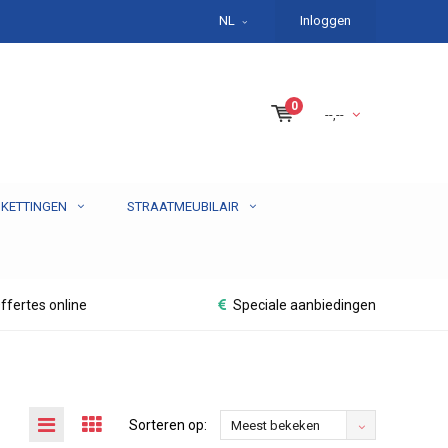
NL
Inloggen
0
--,--
 KETTINGEN
STRAATMEUBILAIR
ffertes online
Speciale aanbiedingen
Sorteren op:
Meest bekeken