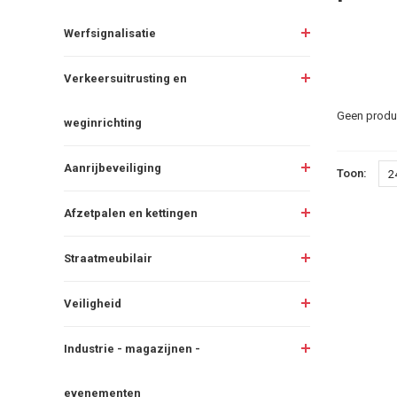
Werfsignalisatie
Verkeersuitrusting en
Geen produc
weginrichting
Aanrijbeveiliging
Toon:
2
Afzetpalen en kettingen
Straatmeubilair
Veiligheid
Industrie - magazijnen -
evenementen