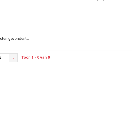
ten gevonden!...
Toon 1 - 0 van 0
4