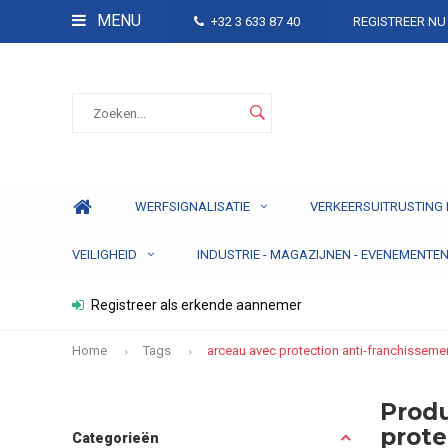
MENU
+32 3 633 87 40
REGISTREER NU
WERFSIGNALISATIE
VERKEERSUITRUSTING 
VEILIGHEID
INDUSTRIE - MAGAZIJNEN - EVENEMENTE
Registreer als erkende aannemer
Home
Tags
arceau avec protection anti-franchisseme
Prod
prote
Categorieën