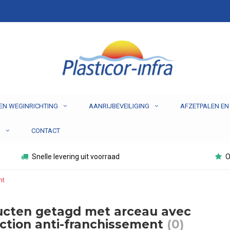
EN WEGINRICHTING
AANRIJBEVEILIGING
AFZETPALEN EN
N
CONTACT
Snelle levering uit voorraad
O
nt
ucten getagd met arceau avec
ction anti-franchissement
(0)