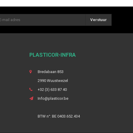
Verstuur
PLASTICOR-INFRA
Bredabaan 853
2990 Wuustwezel
+32 (3) 633 87 40
Info@plasticor.be
BTW n°: BE 0403.652.434