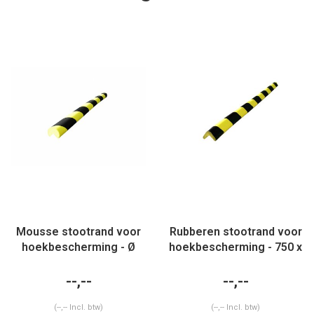
Mousse stootrand voor
Rubberen stootrand voor
hoekbescherming - Ø
hoekbescherming - 750 x
40mm - 25x25mm
30 x 30 x 4 mm -
opening x 750 mm
geel/zwart
--,--
--,--
(--,-- Incl. btw)
(--,-- Incl. btw)