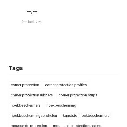
x 30 x 30 x 8 mm -
geel/zwart
--,--
(--,-- Incl. btw)
Tags
corner protection
corner protection profiles
corner protection rubbers
corner protection strips
hoekbeschermers
hoekbescherming
hoekbeschermingsprofielen
kunststof hoekbeschermers
mousse de protection
mousse de protections coins