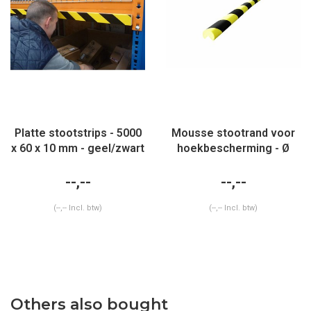
Platte stootstrips - 5000
Mousse stootrand voor
x 60 x 10 mm - geel/zwart
hoekbescherming - Ø
100mm - 50x50mm
opening x 1000 mm
--,--
--,--
(--,-- Incl. btw)
(--,-- Incl. btw)
Others also bought