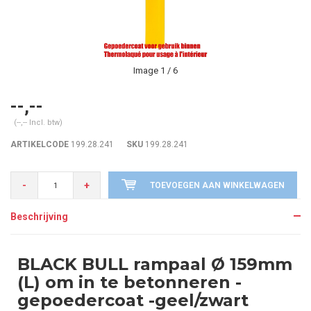
Image
1
/ 6
--,--
(--,-- Incl. btw)
ARTIKELCODE
199.28.241
SKU
199.28.241
-
+
TOEVOEGEN AAN WINKELWAGEN
Beschrijving
BLACK BULL rampaal Ø 159mm
(L) om in te betonneren -
gepoedercoat -geel/zwart