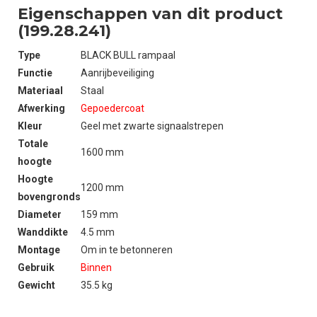
Eigenschappen van dit product
(199.28.241)
Type
BLACK BULL rampaal
Functie
Aanrijbeveiliging
Materiaal
Staal
Afwerking
Gepoedercoat
Kleur
Geel met zwarte signaalstrepen
Totale
1600 mm
hoogte
Hoogte
1200 mm
bovengronds
Diameter
159 mm
Wanddikte
4.5 mm
Montage
Om in te betonneren
Gebruik
Binnen
Gewicht
35.5 kg