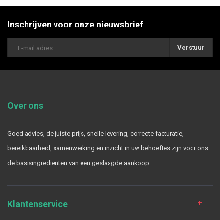
Inschrijven voor onze nieuwsbrief
Verstuur
Over ons
Goed advies, de juiste prijs, snelle levering, correcte facturatie,
bereikbaarheid, samenwerking en inzicht in uw behoeftes zijn voor ons
de basisingrediënten van een geslaagde aankoop
Klantenservice