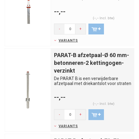
andere palen. Ideaal voor ...
--,--
(--,-- Incl. btw)
-
+
VARIANTS
PARAT-B afzetpaal-Ø 60 mm-
betonneren-2 kettingogen-
verzinkt
De PARAT B is een verwijderbare
afzetpaal met driekantslot voor straten
en pleinen die tijdelijk ope...
--,--
(--,-- Incl. btw)
-
+
VARIANTS