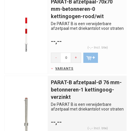
PARAT-B afzetpaal-70x70
mm-betonneren-0
kettingogen-rood/wit
De PARAT B is een verwijderbare
afzetpaal met driekantslot voor straten
en pleinen die tijdelijk ope...
--,--
(--,-- Incl. btw)
-
+
VARIANTS
PARAT-B afzetpaal-Ø 76 mm-
betonneren-1 kettingoog-
verzinkt
De PARAT B is een verwijderbare
afzetpaal met driekantslot voor straten
en pleinen die tijdelijk ope...
--,--
(--,-- Incl. btw)