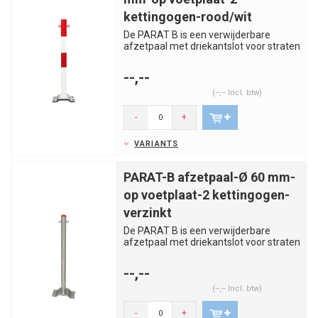
kettingogen-rood/wit
De PARAT B is een verwijderbare
afzetpaal met driekantslot voor straten
en pleinen die tijdelijk ope...
--,--
(--,-- Incl. btw)
-
+
VARIANTS
PARAT-B afzetpaal-Ø 60 mm-
op voetplaat-2 kettingogen-
verzinkt
De PARAT B is een verwijderbare
afzetpaal met driekantslot voor straten
en pleinen die tijdelijk ope...
--,--
(--,-- Incl. btw)
-
+