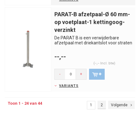
PARAT-B afzetpaal-Ø 60 mm-
op voetplaat-1 kettingoog-
verzinkt
De PARAT B is een verwijderbare
afzetpaal met driekantslot voor straten
en pleinen die tijdelijk ope...
--,--
(--,-- Incl. btw)
-
+
VARIANTS
Toon 1 - 24 van 44
1
2
Volgende