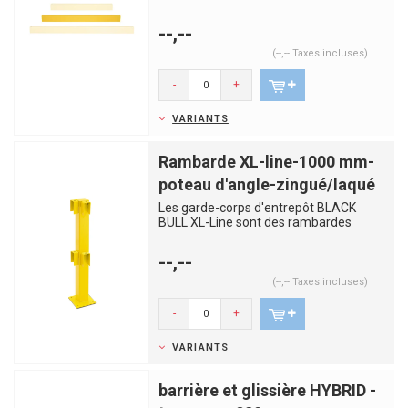
robustes et solides, fabriqués en...
--,--
(--,-- Taxes incluses)
-
+
VARIANTS
Rambarde XL-line-1000 mm-
poteau d'angle-zingué/laqué
Les garde-corps d'entrepôt BLACK
BULL XL-Line sont des rambardes
robustes et solides, fabriqués en...
--,--
(--,-- Taxes incluses)
-
+
VARIANTS
barrière et glissière HYBRID -