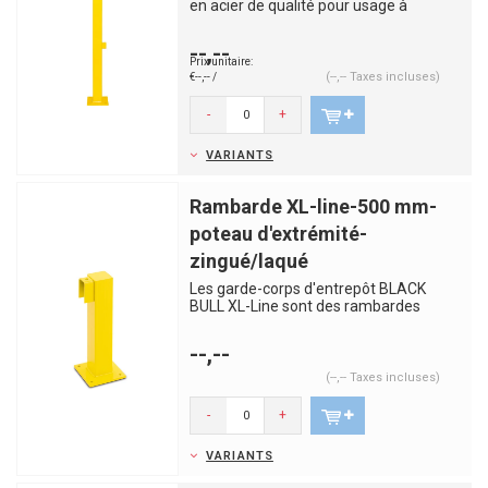
en acier de qualité pour usage à
l'intérieur. Séparer clairem...
--,--
Prix unitaire:
(--,-- Taxes incluses)
€--,-- /
-
+
VARIANTS
Rambarde XL-line-500 mm-
poteau d'extrémité-
zingué/laqué
Les garde-corps d'entrepôt BLACK
BULL XL-Line sont des rambardes
robustes et solides, fabriqués en...
--,--
(--,-- Taxes incluses)
-
+
VARIANTS