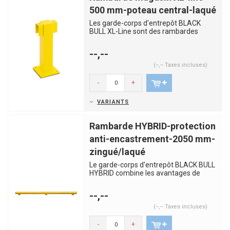
500 mm-poteau central-laqué
Les garde-corps d'entrepôt BLACK
BULL XL-Line sont des rambardes
robustes et solides, fabriqués en...
--,--
(--,-- Taxes incluses)
-
+
VARIANTS
Rambarde HYBRID-protection
anti-encastrement-2050 mm-
zingué/laqué
Le garde-corps d'entrepôt BLACK BULL
HYBRID combine les avantages de
l'acier et du plastique. Les p...
--,--
(--,-- Taxes incluses)
-
+