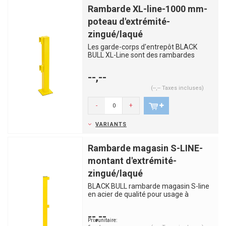
Rambarde XL-line-1000 mm-
poteau d'extrémité-
zingué/laqué
Les garde-corps d'entrepôt BLACK
BULL XL-Line sont des rambardes
robustes et solides, fabriqués en...
--,--
(--,-- Taxes incluses)
-
+
VARIANTS
Rambarde magasin S-LINE-
montant d'extrémité-
zingué/laqué
BLACK BULL rambarde magasin S-line
en acier de qualité pour usage à
l'intérieur et à l'extérieu...
--,--
Prix unitaire: