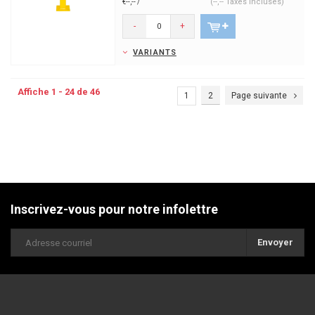
(--,-- Taxes incluses)
€--,-- /
-
+
VARIANTS
Affiche 1 - 24 de 46
1
2
Page suivante
Inscrivez-vous pour notre infolettre
Envoyer