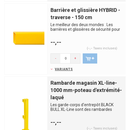
Barrière et glissière HYBRID -
traverse - 150 cm
Le meilleur des deux mondes : Les
barrières et glissières de sécurité pour
entrepôts BLACK BULL...
--,--
(--,-- Taxes incluses)
-
+
VARIANTS
Rambarde magasin XL-line-
1000 mm-poteau d'extrémité-
laqué
Les garde-corps d'entrepôt BLACK
BULL XL-Line sont des rambardes
robustes et solides, fabriqués en...
--,--
(--,-- Taxes incluses)