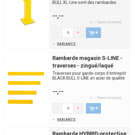
BULL XL-Line sont des rambardes
robustes et solides, fabriqués en...
--,--
(--,-- Taxes incluses)
-
+
VARIANTS
Rambarde magasin S-LINE -
traverses - zingué/laqué
Traverses pour garde-corps d'entrepôt
BLACK BULL S-LINE en acier de qualité.
Fourni avec les vis c...
--,--
(--,-- Taxes incluses)
-
+
VARIANTS
Rambarde HYBRID-protection