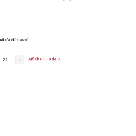
t n'a été trouvé...
Affiche 1 - 0 de 0
24