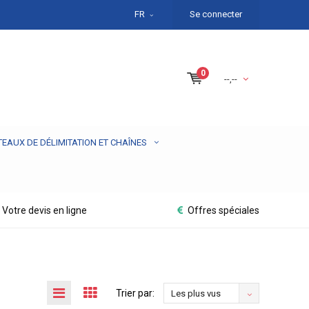
FR
Se connecter
0
--,--
TEAUX DE DÉLIMITATION ET CHAÎNES
Votre devis en ligne
Offres spéciales
Trier par:
Les plus vus