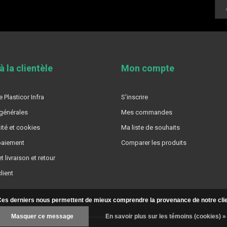
à la clientèle
Mon compte
 Plasticor Infra
S'inscrire
générales
Mes commandes
ité et cookies
Ma liste de souhaits
aiement
Comparer les produits
t livraison et retour
lient
. Ces derniers nous permettent de mieux comprendre la provenance de notre clientè
Masquer ce message
En savoir plus sur les témoins (cookies) »