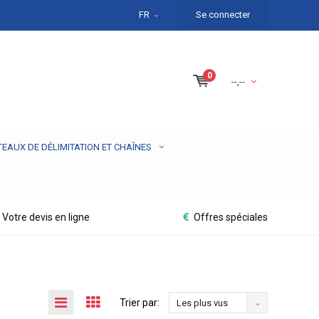
FR
Se connecter
0
--,--
TEAUX DE DÉLIMITATION ET CHAÎNES
Votre devis en ligne
Offres spéciales
Trier par:
Les plus vus