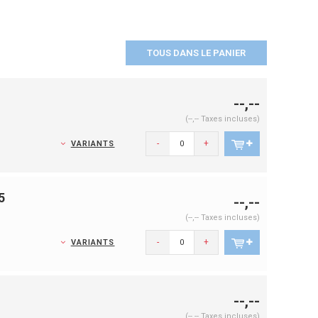
TOUS DANS LE PANIER
--,--
(--,-- Taxes incluses)
-
+
VARIANTS
5
--,--
(--,-- Taxes incluses)
-
+
VARIANTS
--,--
(--,-- Taxes incluses)