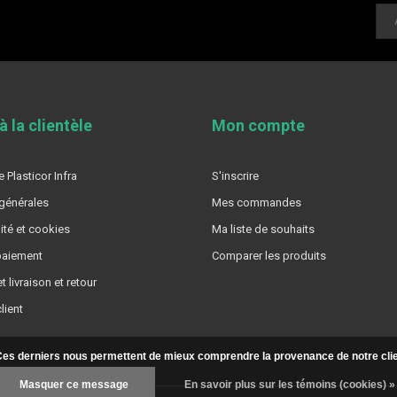
à la clientèle
Mon compte
 Plasticor Infra
S'inscrire
générales
Mes commandes
ité et cookies
Ma liste de souhaits
aiement
Comparer les produits
t livraison et retour
lient
. Ces derniers nous permettent de mieux comprendre la provenance de notre clientè
Masquer ce message
En savoir plus sur les témoins (cookies) »