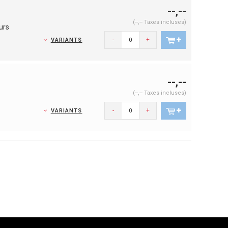
--,--
(--,-- Taxes incluses)
urs
-
+
VARIANTS
--,--
(--,-- Taxes incluses)
-
+
VARIANTS