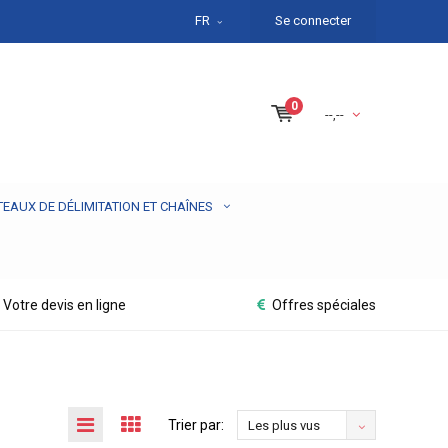
FR
Se connecter
0
--,--
TEAUX DE DÉLIMITATION ET CHAÎNES
Votre devis en ligne
Offres spéciales
Trier par:
Les plus vus