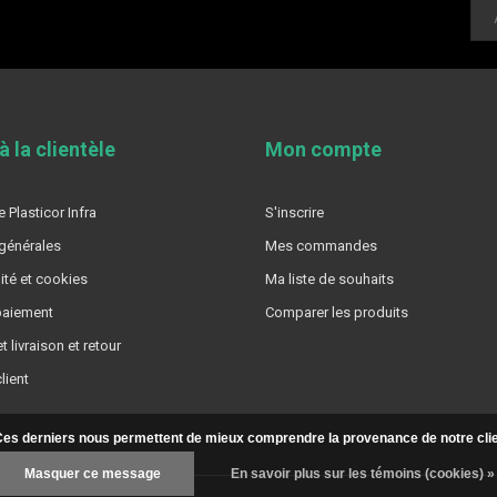
à la clientèle
Mon compte
 Plasticor Infra
S'inscrire
générales
Mes commandes
ité et cookies
Ma liste de souhaits
aiement
Comparer les produits
t livraison et retour
lient
. Ces derniers nous permettent de mieux comprendre la provenance de notre clientè
Masquer ce message
En savoir plus sur les témoins (cookies) »