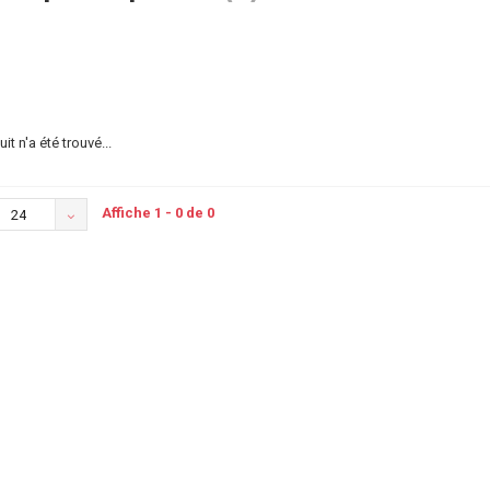
t n'a été trouvé...
Affiche 1 - 0 de 0
24