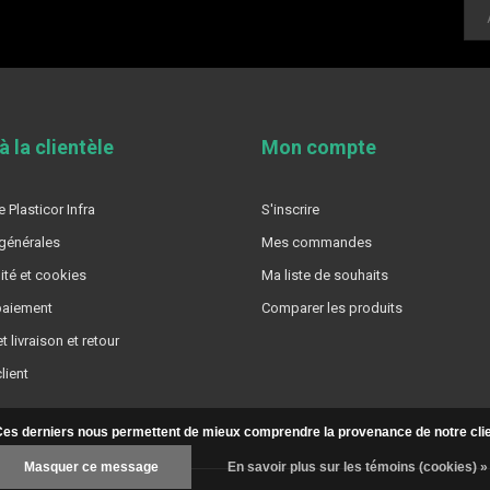
à la clientèle
Mon compte
 Plasticor Infra
S'inscrire
générales
Mes commandes
ité et cookies
Ma liste de souhaits
aiement
Comparer les produits
t livraison et retour
lient
. Ces derniers nous permettent de mieux comprendre la provenance de notre clientè
Masquer ce message
En savoir plus sur les témoins (cookies) »