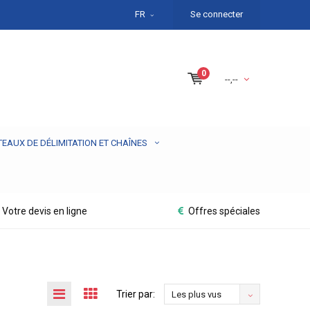
FR
Se connecter
0
--,--
TEAUX DE DÉLIMITATION ET CHAÎNES
Votre devis en ligne
Offres spéciales
Trier par:
Les plus vus