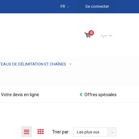
FR
Se connecter
0
--,--
TEAUX DE DÉLIMITATION ET CHAÎNES
Votre devis en ligne
Offres spéciales
Trier par:
Les plus vus