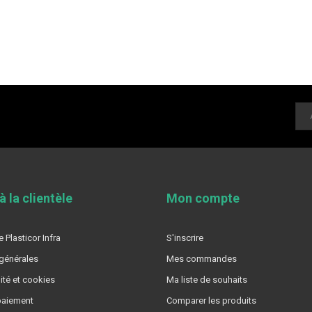
à la clientèle
Mon compte
 Plasticor Infra
S'inscrire
générales
Mes commandes
ité et cookies
Ma liste de souhaits
aiement
Comparer les produits