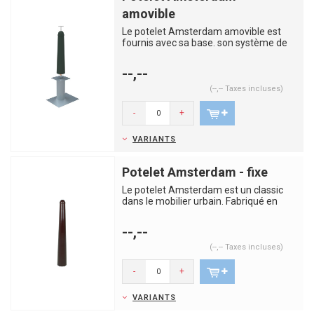
amovible
Le potelet Amsterdam amovible est
fournis avec sa base. son système de
verrouillage et sa clé. Fac...
--,--
(--,-- Taxes incluses)
-
+
VARIANTS
Potelet Amsterdam - fixe
Le potelet Amsterdam est un classic
dans le mobilier urbain. Fabriqué en
acier galvanisé à chaud ...
--,--
(--,-- Taxes incluses)
-
+
VARIANTS